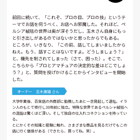
前回に続いて、「これぞ、プロの目、プロの技」というテ
ーマでお話を伺うべく、お店へお邪魔した。それほど、ペ
ルシア絨毯の世界は奥が深そうだし、玉木さん自身にもっ
と引き出しがあるのではないかと思ったからでもある。
ところが、いきなり、「この前、話してしまいましたから
ねえ。もう、話すことはないですよ。どうしましょう？」
と、機先を制されてしまった（さて、困った）。そこで、
こちらから「プロとアマチュアの決定的な差はどこでしょ
う？」と、質問を投げかけることからインタビューを開始
した。
オーナー 玉木康雄 さん
大学卒業後、百貨店の外商部に勤務したあと一念発起して退社。イラ
ン人のもとで修行し30年前に独立。特殊な世界であるペルシャ絨毯へ
の造詣は驚くほど深い。そして独自の仕入れコネクションを持ってい
る。
とにかくその知識と経験に触れ、さまざまな商品を見るだけでもこの
店に行く価値がある（できたら、買ってね。笑）。