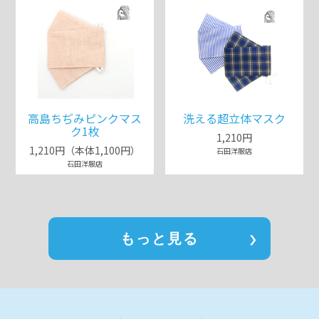
高島ちぢみピンクマス
洗える超立体マスク
ク1枚
1,210円
1,210円（本体1,100円）
石田洋服店
石田洋服店
もっと見る