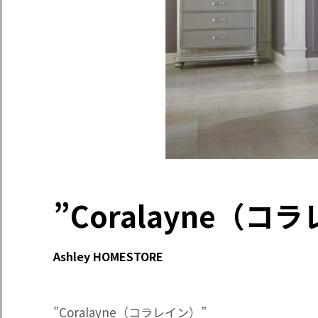
”Coralayne（コ
Ashley HOMESTORE
”Coralayne（コラレイン）”