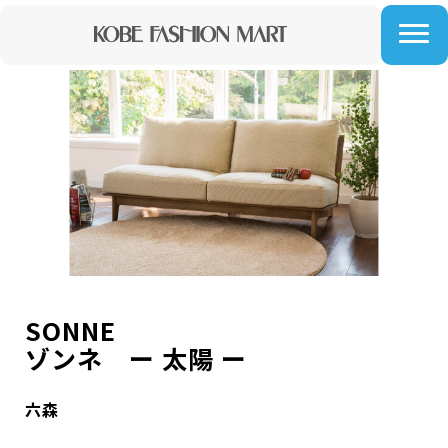
SONNE
ゾンネ ー 太陽 ー
六森