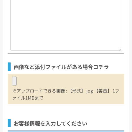
画像など
添付ファイル
がある場合コチラ
※アップロードできる画像 : 【形式】 jpg 【容量】 1フ
ァイル1MBまで
お客様情報
を入力してください