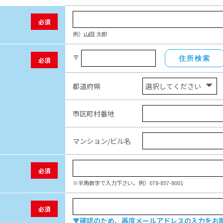
必須
例）山田 太郎
〒
住所検索
必須
都道府県
市区町村番地
マンション/ビル名
必須
※半角数字で入力下さい。例）078-857-8001
必須
▼確認のため、再度メールアドレスの入力をお