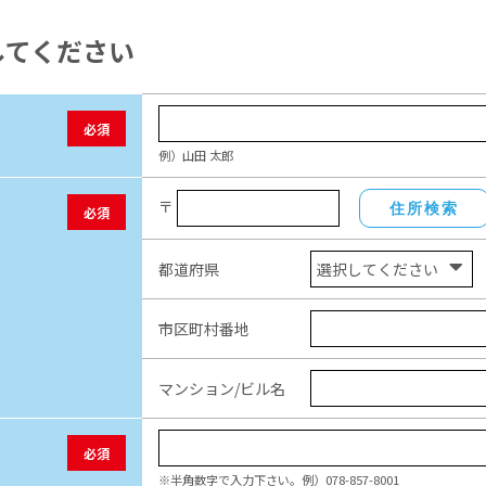
してください
必須
例）山田 太郎
〒
住所検索
必須
都道府県
市区町村番地
マンション/ビル名
必須
※半角数字で入力下さい。例）078-857-8001