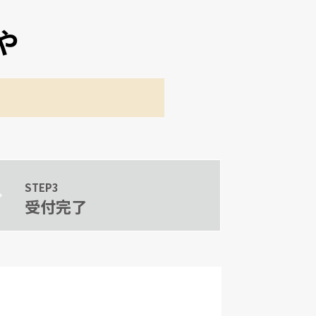
や
STEP3
受付完了