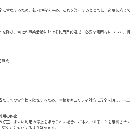
全に管理するため、社内規程を定め、これを遵守するとともに、必要に応じ
。
外を除き、当社の事業活動における利用目的達成に必要な範囲内において、
室事業
当たっての安全性を確保するため、情報セキュリティ対策に万全を期し、不正
利用の停止
の訂正、または利用の停止を求められた場合、ご本人であることを確認させ
、速やかに対応するよう努めます。