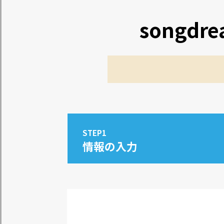
songd
STEP1
情報の入力