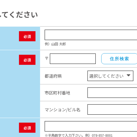
してください
必須
例）山田 太郎
〒
住所検索
必須
都道府県
市区町村番地
マンション/ビル名
必須
※半角数字で入力下さい。例）078-857-8001