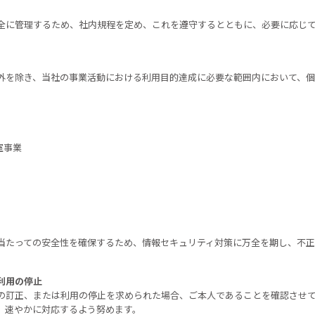
全に管理するため、社内規程を定め、これを遵守するとともに、必要に応じ
。
外を除き、当社の事業活動における利用目的達成に必要な範囲内において、
室事業
当たっての安全性を確保するため、情報セキュリティ対策に万全を期し、不正
利用の停止
の訂正、または利用の停止を求められた場合、ご本人であることを確認させ
、速やかに対応するよう努めます。