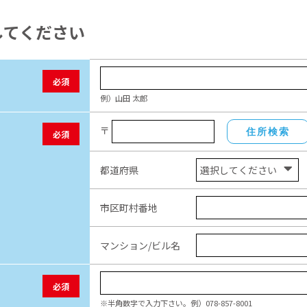
してください
必須
例）山田 太郎
〒
住所検索
必須
都道府県
市区町村番地
マンション/ビル名
必須
※半角数字で入力下さい。例）078-857-8001