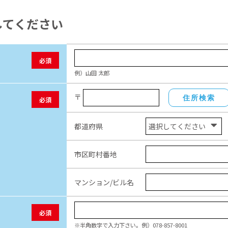
してください
必須
例）山田 太郎
〒
住所検索
必須
都道府県
市区町村番地
マンション/ビル名
必須
※半角数字で入力下さい。例）078-857-8001