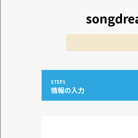
songd
STEP1
情報の入力