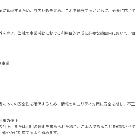
全に管理するため、社内規程を定め、これを遵守するとともに、必要に応じ
。
外を除き、当社の事業活動における利用目的達成に必要な範囲内において、
室事業
当たっての安全性を確保するため、情報セキュリティ対策に万全を期し、不正
利用の停止
の訂正、または利用の停止を求められた場合、ご本人であることを確認させ
、速やかに対応するよう努めます。