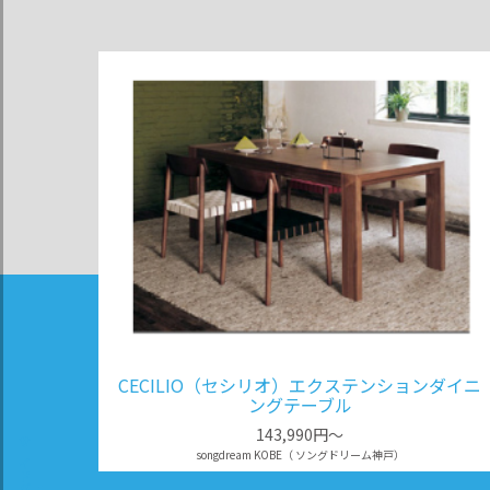
CECILIO（セシリオ）エクステンションダイニ
ングテーブル
143,990円～
songdream KOBE（ ソングドリーム神戸）