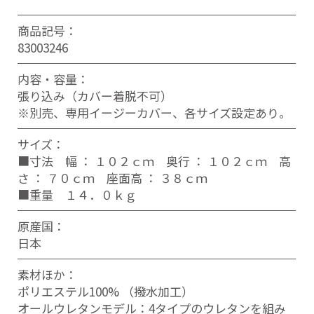
商品記号：
83003246
内容・容量：
張り込み（カバー着脱不可）
※別売、専用イージーカバー、各サイズ設定あり。
サイズ：
■寸法 幅 ： １０２ｃｍ 奥行 ： １０２ｃｍ 高
さ ： ７０ｃｍ 座面高 ： ３８ｃｍ
■重量 １４．０ｋｇ
原産国：
日本
素材ほか：
ポリエステル100% （撥水加工）
オールウレタンモデル：4タイプのウレタンを組み