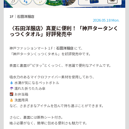
1F
｜
石田洋服店
2026.05.18 Mon.
〈石田洋服店〉真夏に便利！「神戸タータンく
っつくタオル」好評発売中
神戸ファッションマート１F：
石田洋服店
にて、
「神戸タータンくっつくタオル」を好評発売中です。
表面と裏面が“ピタッ”とくっつく、不思議で便利なアイテムです。
吸水力のあるマイクロファイバー素材を使用しており、
水滴が気になるペットボトル
濡れた折りたたみ傘
お弁当箱
洗面用具
など、さまざまなアイテムを包んで持ち運ぶことができます。
さらに、裏面には断熱シート付き。
結ぶ必要がなく、簡単に包める便利さも魅力です。