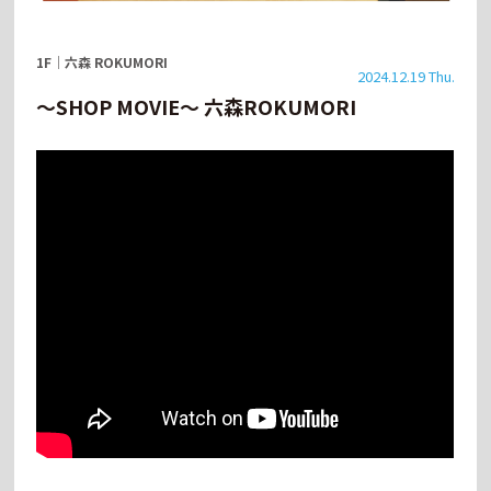
1F
｜
六森 ROKUMORI
2024.12.19 Thu.
～SHOP MOVIE～ 六森ROKUMORI