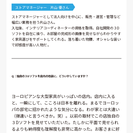
ストアマネージャー 片山 優さん
ストアマネージャーとして法人向けを中心に、販売・運営・管理など
幅広い業務を担う片山さん。
入社後、インテリアコーディネーターの資格を取得。自社開発の３D
ソフトを自在に操り、お部屋の完成形の画像を見せながらわかりやす
く家具選びをサポートしてくれる。落ち着いた物腰、オシャレな装い
で好感度が高い人物だ 。
Q：独自の３Dソフトを店内の改装に、どういかしていますか？
ヨーロピアンな大型家具がいっぱいの店内。店内に入る
と、一瞬にして、こころは日本を離れる。まるでヨーロッ
パの邸宅に招かれたような気分になる。わが家とは大違い
（弾違いと言うべきか。笑）。以前の取材でこの店独自の
３Dソフトを見せていただいた。たしかに平面で見せられ
るよりも納得度も理解度も非常に高かった。お客さまに好